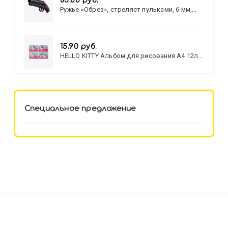
83.00 руб.
Ружье «Обрез», стреляет пульками, 6 мм,
МИКС
15.90 руб.
HELLO KITTY Альбом для рисования А4 12л.
HELLO KITTY-8 (12-3777) лён,
целл.картон,офсет, скрепка
Специальное предложение