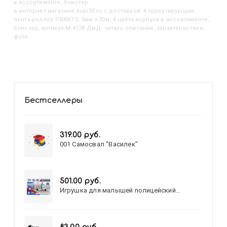
в ассортименте, блистер
в интернет-магазине kupi35.ru с доставкой. Корректирующая
лента-роллер PRANTO, 5мм x 20м, 4 цвета корпуса в ассортименте,
блистер, артикул M-4138 ДмД: читать описание, характеристики,
фото
Бестселлеры
319.00 руб.
001 Самосвал "Василек"
501.00 руб.
Игрушка для малышей полицейский
патруль №777-49 на батарейках/звук,свет/
коробка/20,8*15,5*17,3