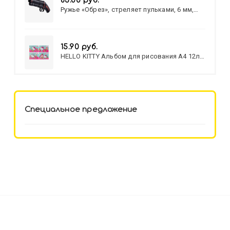
83.00 руб.
Ружье «Обрез», стреляет пульками, 6 мм,
МИКС
15.90 руб.
HELLO KITTY Альбом для рисования А4 12л.
HELLO KITTY-8 (12-3777) лён,
целл.картон,офсет, скрепка
Специальное предложение