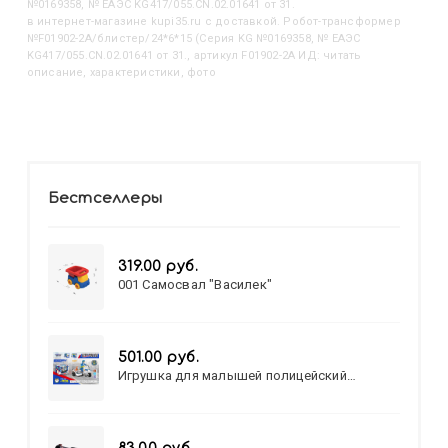
№0169358, № ЕАЭС KG417/055.CN.02.01641 от 31.
в интернет-магазине kupi35.ru с доставкой. Робот-трансформер
№F01902-2A/блистер/24*6*15 (Серия KG №0169358, № ЕАЭС
KG417/055.CN.02.01641 от 31., артикул F01902-2A ИД: читать
описание, характеристики, фото
Бестселлеры
319.00 руб.
001 Самосвал "Василек"
501.00 руб.
Игрушка для малышей полицейский
патруль №777-49 на батарейках/звук,свет/
коробка/20,8*15,5*17,3