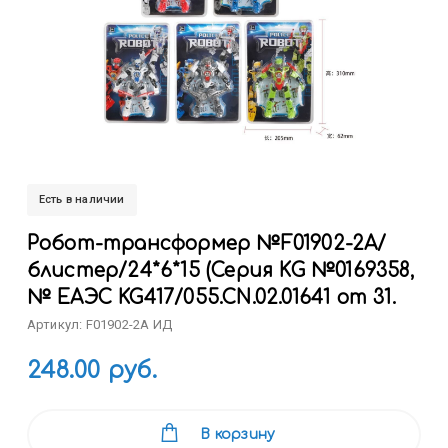
Есть в наличии
Робот-трансформер №F01902-2A/
блистер/24*6*15 (Серия KG №0169358,
№ ЕАЭС KG417/055.CN.02.01641 от 31.
Артикул: F01902-2A ИД
248.00 руб.
В корзину