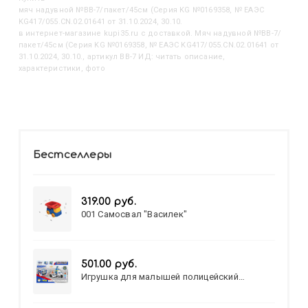
Мяч надувной №BB-7/пакет/45см (Серия KG №0169358, № ЕАЭС
KG417/055.CN.02.01641 от 31.10.2024, 30.10.
в интернет-магазине kupi35.ru с доставкой. Мяч надувной №BB-7/
пакет/45см (Серия KG №0169358, № ЕАЭС KG417/055.CN.02.01641 от
31.10.2024, 30.10., артикул BB-7 ИД: читать описание,
характеристики, фото
Бестселлеры
319.00 руб.
001 Самосвал "Василек"
501.00 руб.
Игрушка для малышей полицейский
патруль №777-49 на батарейках/звук,свет/
коробка/20,8*15,5*17,3