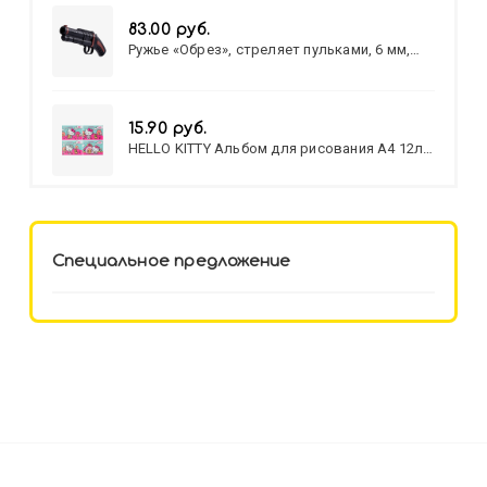
83.00 руб.
Ружье «Обрез», стреляет пульками, 6 мм,
МИКС
15.90 руб.
HELLO KITTY Альбом для рисования А4 12л.
HELLO KITTY-8 (12-3777) лён,
целл.картон,офсет, скрепка
Специальное предложение