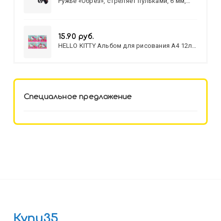
Ружье «Обрез», стреляет пульками, 6 мм,
МИКС
15.90 руб.
HELLO KITTY Альбом для рисования А4 12л.
HELLO KITTY-8 (12-3777) лён,
целл.картон,офсет, скрепка
Специальное предложение
Купи35