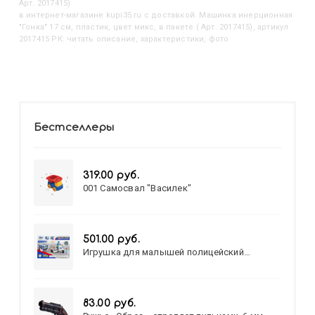
Арт. 2017415)
в интернет-магазине kupi35.ru с доставкой. Машинка инерционная
"Гонка" 17 см, пластик, цвет микс, в пакете ( Арт. 2017415), артикул
2017415 РК: читать описание, характеристики, фото
Бестселлеры
319.00 руб.
001 Самосвал "Василек"
501.00 руб.
Игрушка для малышей полицейский
патруль №777-49 на батарейках/звук,свет/
коробка/20,8*15,5*17,3
83.00 руб.