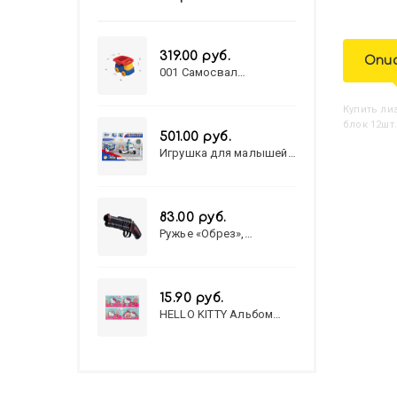
319.00 руб.
Опи
001 Самосвал
"Василек"
Купить
Л
блок 12шт.
501.00 руб.
Игрушка для малышей
полицейский патруль
№777-49 на батарейках/
звук,свет/
коробка/20,8*15,5*17,3
83.00 руб.
Ружье «Обрез»,
стреляет пульками, 6
мм, МИКС
15.90 руб.
HELLO KITTY Альбом
для рисования А4 12л.
HELLO KITTY-8 (12-3777)
лён, целл.картон,офсет,
скрепка