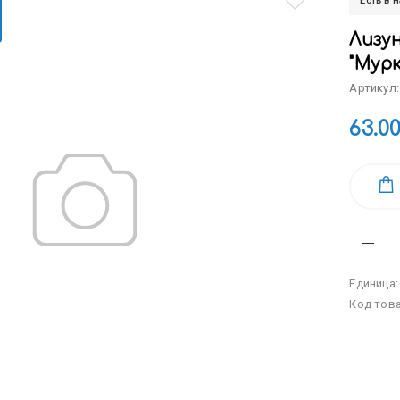
Есть в 
Лизу
"Мурк
Артикул:
63.0
Единица
Код тов