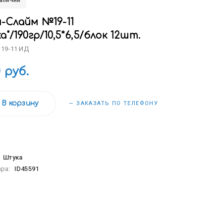
наличии
н-Слайм №19-11
а"/190гр/10,5*6,5/блок 12шт.
 19-11 ИД
0 руб.
В корзину
— ЗАКАЗАТЬ ПО ТЕЛЕФОНУ
:
Штука
ара:
ID45591