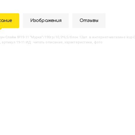
сание
Изображения
Отзывы
изун-Слайм №19-11 "Мурка"/190гр/10,5*6,5/блок 12шт.
в интернет-магазине kupi3
, артикул 19-11 ИД: читать описание, характеристики, фото