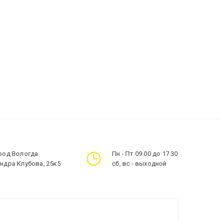
ород Вологда
Пн - Пт 09.00 до 17.30
андра Клубова, 25к5
сб, вс - выходной