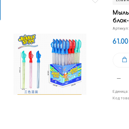
Есть в 
Мыльн
блок-
Артикул:
61.00
Единица
Код тов