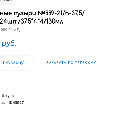
наличии
ые пузыри №889-21/h-37,5/
24шт/37,5*4*4/130мл
 889-21 ИД
 руб.
В корзину
— ЗАКАЗАТЬ ПО ТЕЛЕФОНУ
:
Штука
ара:
ID45597