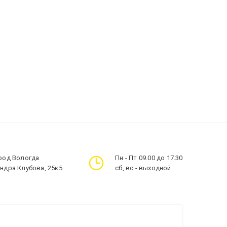
ород Вологда
Пн - Пт 09.00 до 17.30
андра Клубова, 25к5
сб, вс - выходной