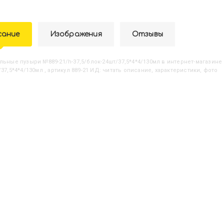
сание
Изображения
Отзывы
ыльные пузыри №889-21/h-37,5/блок-24шт/37,5*4*4/130мл
в интернет-магазине 
37,5*4*4/130мл , артикул 889-21 ИД: читать описание, характеристики, фото