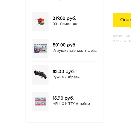
319.00 руб.
Опи
001 Самосвал
"Василек"
Купить
М
блок-24шт/
501.00 руб.
Игрушка для малышей
полицейский патруль
№777-49 на батарейках/
звук,свет/
коробка/20,8*15,5*17,3
83.00 руб.
Ружье «Обрез»,
стреляет пульками, 6
мм, МИКС
15.90 руб.
HELLO KITTY Альбом
для рисования А4 12л.
HELLO KITTY-8 (12-3777)
лён, целл.картон,офсет,
скрепка