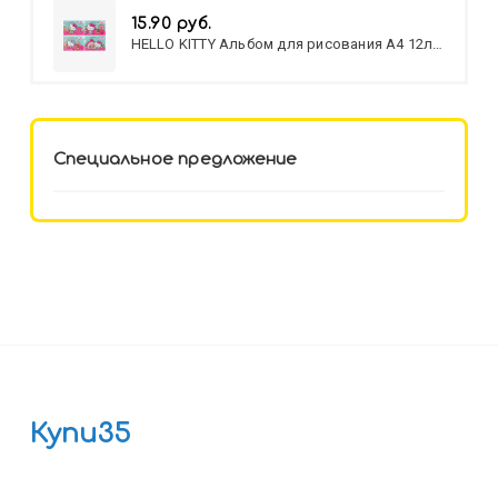
15.90 руб.
HELLO KITTY Альбом для рисования А4 12л.
HELLO KITTY-8 (12-3777) лён,
целл.картон,офсет, скрепка
Специальное предложение
Купи35