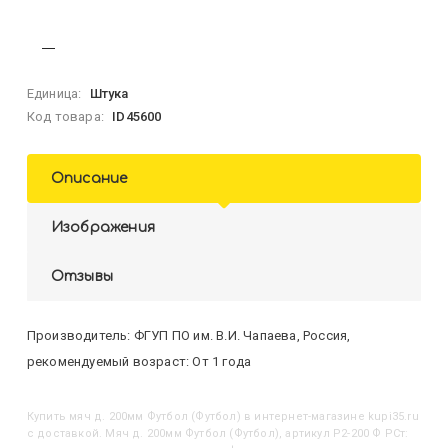
Единица:
Штука
Код товара:
ID45600
Описание
Изображения
Отзывы
Производитель: ФГУП ПО им. В.И. Чапаева, Россия,
рекомендуемый возраст: От 1 года
Купить
Мяч д. 200мм Футбол (Футбол)
в интернет-магазине kupi35.ru
с доставкой. Мяч д. 200мм Футбол (Футбол), артикул Р2-200 Ф РСт: