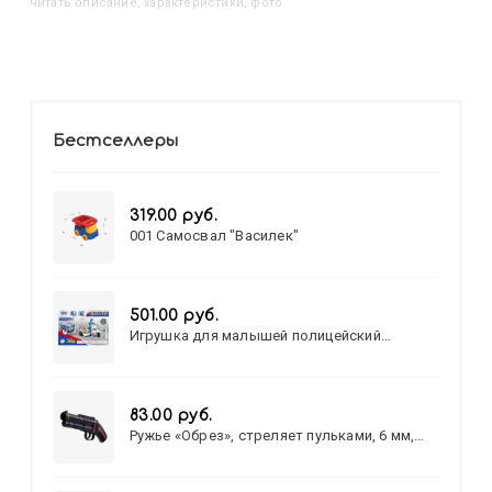
читать описание, характеристики, фото
Бестселлеры
319.00 руб.
001 Самосвал "Василек"
501.00 руб.
Игрушка для малышей полицейский
патруль №777-49 на батарейках/звук,свет/
коробка/20,8*15,5*17,3
83.00 руб.
Ружье «Обрез», стреляет пульками, 6 мм,
МИКС