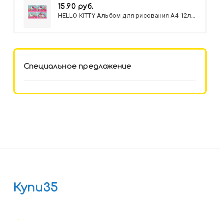
15.90 руб.
HELLO KITTY Альбом для рисования А4 12л.
HELLO KITTY-8 (12-3777) лён,
целл.картон,офсет, скрепка
Специальное предложение
Купи35