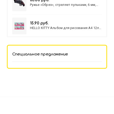
83.00 руб.
Ружье «Обрез», стреляет пульками, 6 мм,
МИКС
15.90 руб.
HELLO KITTY Альбом для рисования А4 12л.
HELLO KITTY-8 (12-3777) лён,
целл.картон,офсет, скрепка
Специальное предложение