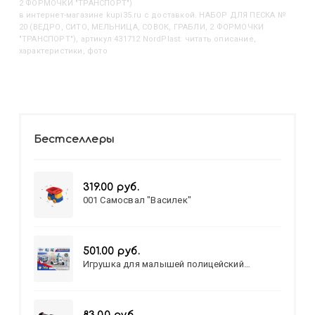
2 ФОРМОЧКИ "ТРАНСПОРТ")
в интернет-магазине kupi35.ru с доставкой. НАБОР ДЛЯ ПЕСКА №
20 (ВЕДРО, СИТО, МЕЛЬНИЦА, СОВОК, ГРАБЛИ, 2 ФОРМОЧКИ
"ТРАНСПОРТ"), артикул 431712 NordPlast: читать описание,
характеристики, фото
Бестселлеры
319.00 руб.
001 Самосвал "Василек"
501.00 руб.
Игрушка для малышей полицейский
патруль №777-49 на батарейках/звук,свет/
коробка/20,8*15,5*17,3