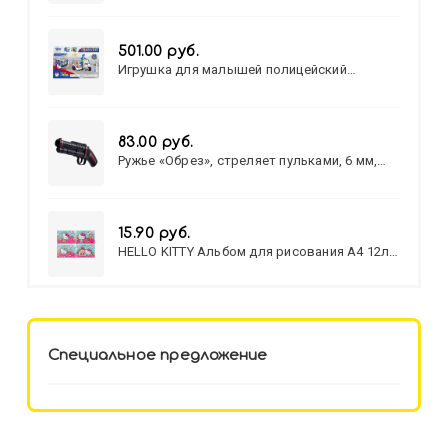
501.00 руб.
Игрушка для малышей полицейский
патруль №777-49 на батарейках/звук,свет/
коробка/20,8*15,5*17,3
83.00 руб.
Ружье «Обрез», стреляет пульками, 6 мм,
МИКС
15.90 руб.
HELLO KITTY Альбом для рисования А4 12л.
HELLO KITTY-8 (12-3777) лён,
целл.картон,офсет, скрепка
Специальное предложение