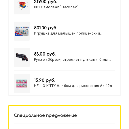
319.00 руб.
001 Самосвал "Василек"
501.00 руб.
Игрушка для малышей полицейский
патруль №777-49 на батарейках/звук,свет/
коробка/20,8*15,5*17,3
83.00 руб.
Ружье «Обрез», стреляет пульками, 6 мм,
МИКС
15.90 руб.
HELLO KITTY Альбом для рисования А4 12л.
HELLO KITTY-8 (12-3777) лён,
целл.картон,офсет, скрепка
Специальное предложение