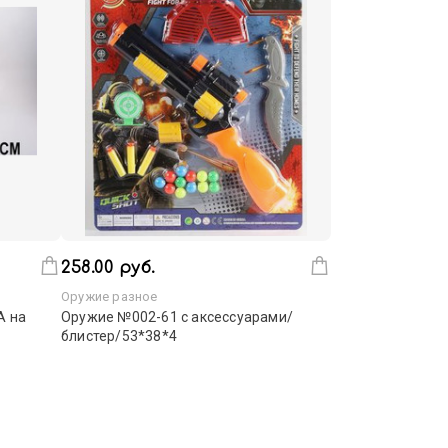
258.00 руб.
Оружие разное
A на
Оружие №002-61 с аксессуарами/
блистер/53*38*4