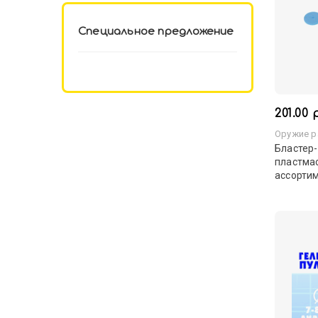
Специальное предложение
201.00 
Оружие р
Бластер-
пластмас
ассортим