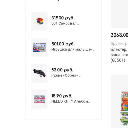
319.00 руб.
001 Самосвал
"Василек"
3263.0
Оружие р
501.00 руб.
Игрушка для малышей
Бластер,
полицейский патруль
очки, ак
№777-49 на батарейках/
(66501)
звук,свет/
коробка/20,8*15,5*17,3
83.00 руб.
Ружье «Обрез»,
стреляет пульками, 6
мм, МИКС
15.90 руб.
HELLO KITTY Альбом
для рисования А4 12л.
HELLO KITTY-8 (12-3777)
лён, целл.картон,офсет,
скрепка