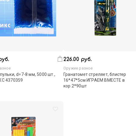
руб.
226.00 руб.
азное
Оружие разное
пульки, d=7-8 мм, 5000 шт.,
Гранатомет стреляет, блистер
КС 4370359
16*47*5см ИГРАЕМ ВМЕСТЕ в
кор.2*90шт