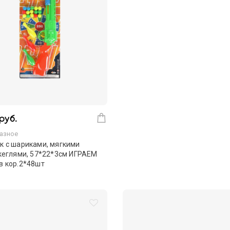
руб.
азное
к с шариками, мягкими
кеглями, 57*22*3см ИГРАЕМ
в кор.2*48шт