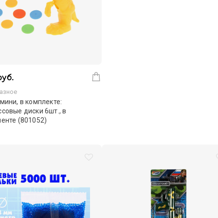
руб.
азное
мини, в комплекте:
совые диски 6шт., в
енте (801052)