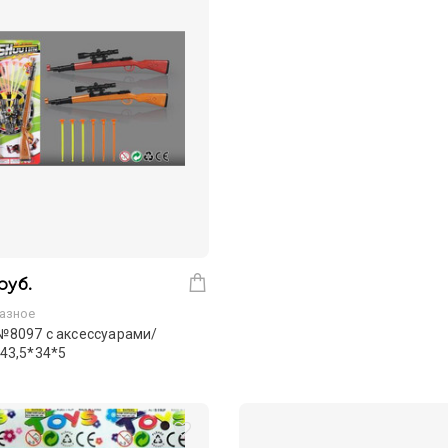
руб.
азное
№8097 с аксессуарами/
43,5*34*5