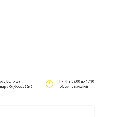
ород Вологда
Пн - Пт 09.00 до 17.30
андра Клубова, 25к5
сб, вс - выходной