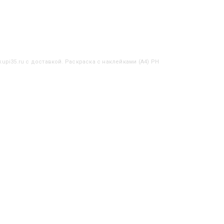
upi35.ru с доставкой. Раскраска с наклейками (А4) РН