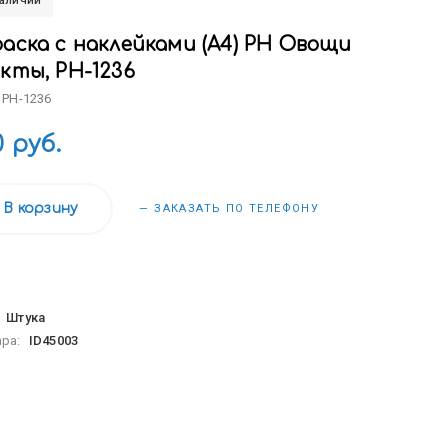
наличии
раска с наклейками (А4) РН Овощи
кты, РН-1236
 РН-1236
0 руб.
В корзину
— ЗАКАЗАТЬ ПО ТЕЛЕФОНУ
:
Штука
ара:
ID45003