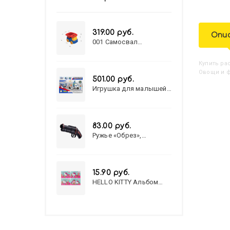
319.00 руб.
Опи
001 Самосвал
"Василек"
Купить
Р
Овощи и фр
501.00 руб.
Игрушка для малышей
полицейский патруль
№777-49 на батарейках/
звук,свет/
коробка/20,8*15,5*17,3
83.00 руб.
Ружье «Обрез»,
стреляет пульками, 6
мм, МИКС
15.90 руб.
HELLO KITTY Альбом
для рисования А4 12л.
HELLO KITTY-8 (12-3777)
лён, целл.картон,офсет,
скрепка