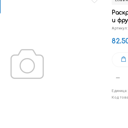
Есть в 
Раск
и фру
Артикул:
82.5
Единица
Код тов