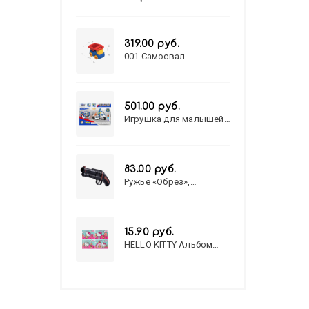
319.00 руб.
001 Самосвал
"Василек"
501.00 руб.
Игрушка для малышей
полицейский патруль
№777-49 на батарейках/
звук,свет/
коробка/20,8*15,5*17,3
83.00 руб.
Ружье «Обрез»,
стреляет пульками, 6
мм, МИКС
15.90 руб.
HELLO KITTY Альбом
для рисования А4 12л.
HELLO KITTY-8 (12-3777)
лён, целл.картон,офсет,
скрепка