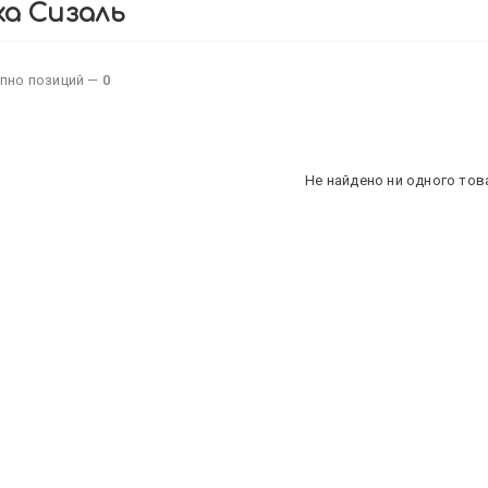
а Сизаль
пно позиций —
0
Не найдено ни одного тов