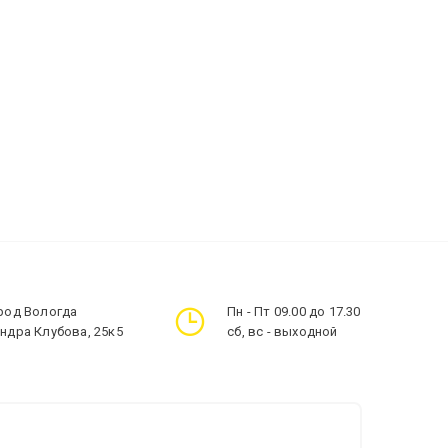
ород Вологда
Пн - Пт 09.00 до 17.30
андра Клубова, 25к5
сб, вс - выходной