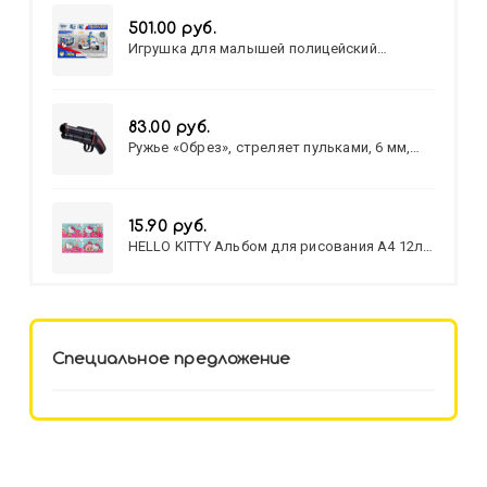
501.00 руб.
Игрушка для малышей полицейский
патруль №777-49 на батарейках/звук,свет/
коробка/20,8*15,5*17,3
83.00 руб.
Ружье «Обрез», стреляет пульками, 6 мм,
МИКС
15.90 руб.
HELLO KITTY Альбом для рисования А4 12л.
HELLO KITTY-8 (12-3777) лён,
целл.картон,офсет, скрепка
Специальное предложение