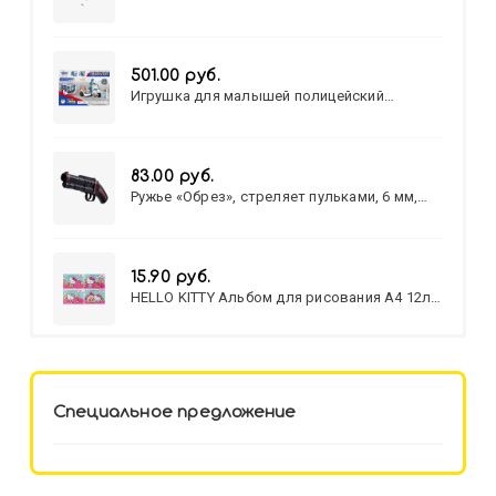
501.00 руб.
Игрушка для малышей полицейский
патруль №777-49 на батарейках/звук,свет/
коробка/20,8*15,5*17,3
83.00 руб.
Ружье «Обрез», стреляет пульками, 6 мм,
МИКС
15.90 руб.
HELLO KITTY Альбом для рисования А4 12л.
HELLO KITTY-8 (12-3777) лён,
целл.картон,офсет, скрепка
Специальное предложение