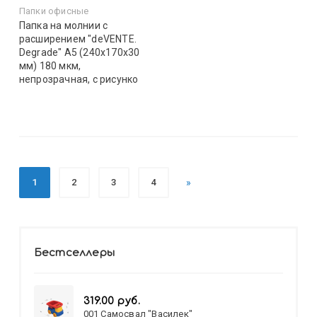
Папки офисные
Папка на молнии с
расширением "deVENTE.
Degrade" A5 (240x170x30
мм) 180 мкм,
непрозрачная, с рисунко
1
2
3
4
»
Бестселлеры
319.00 руб.
001 Самосвал "Василек"