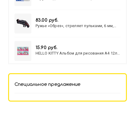
патруль №777-49 на батарейках/звук,свет/
коробка/20,8*15,5*17,3
83.00 руб.
Ружье «Обрез», стреляет пульками, 6 мм,
МИКС
15.90 руб.
HELLO KITTY Альбом для рисования А4 12л.
HELLO KITTY-8 (12-3777) лён,
целл.картон,офсет, скрепка
Специальное предложение