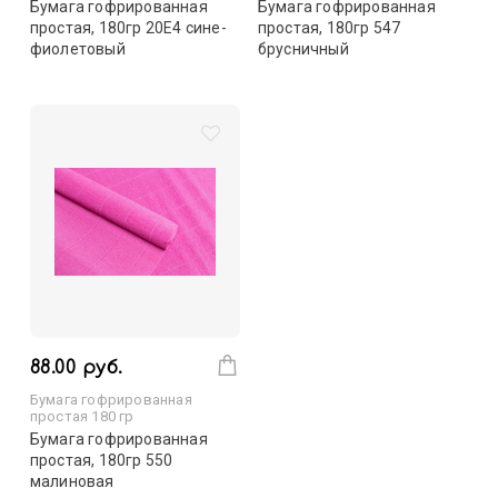
Бумага гофрированная
Бумага гофрированная
простая, 180гр 20Е4 сине-
простая, 180гр 547
фиолетовый
брусничный
88.00 руб.
Бумага гофрированная
простая 180 гр
Бумага гофрированная
простая, 180гр 550
малиновая