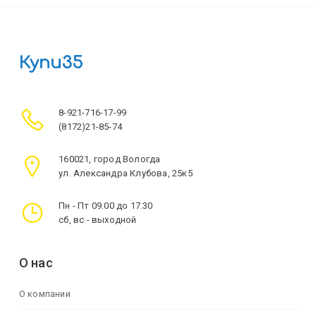
Купи35
8-921-716-17-99
(8172)21-85-74
160021, город Вологда
ул. Александра Клубова, 25к5
Пн - Пт 09.00 до 17.30
сб, вс - выходной
О нас
О компании