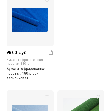
98.00 руб.
Бумага гофрированная
простая 180 гр
Бумага гофрированная
простая, 180гр 557
васильковая