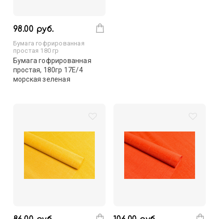
98.00 руб.
Бумага гофрированная
простая 180 гр
Бумага гофрированная
простая, 180гр 17Е/4
морская зеленая