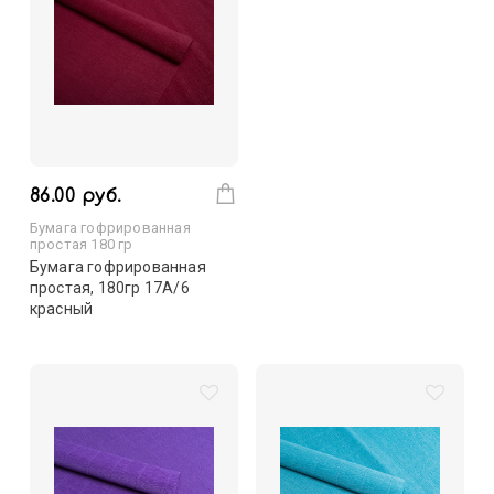
86.00 руб.
Бумага гофрированная
простая 180 гр
Бумага гофрированная
простая, 180гр 17А/6
красный