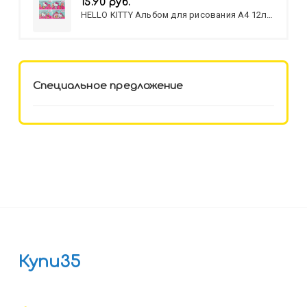
15.90 руб.
HELLO KITTY Альбом для рисования А4 12л.
HELLO KITTY-8 (12-3777) лён,
целл.картон,офсет, скрепка
Специальное предложение
Купи35