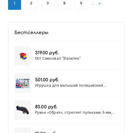
1
2
3
8
9
»
...
Бестселлеры
319.00 руб.
001 Самосвал "Василек"
501.00 руб.
Игрушка для малышей полицейский
патруль №777-49 на батарейках/звук,свет/
коробка/20,8*15,5*17,3
83.00 руб.
Ружье «Обрез», стреляет пульками, 6 мм,
МИКС