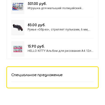
501.00 руб.
Игрушка для малышей полицейский
патруль №777-49 на батарейках/звук,свет/
коробка/20,8*15,5*17,3
83.00 руб.
Ружье «Обрез», стреляет пульками, 6 мм,
МИКС
15.90 руб.
HELLO KITTY Альбом для рисования А4 12л.
HELLO KITTY-8 (12-3777) лён,
целл.картон,офсет, скрепка
Специальное предложение