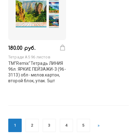
180.00 руб.
Тетради А5 96 листов
TМ"Remix"Тетрадь ЛИНИЯ
96л. ЯРКИЕ ПЕЙЗАЖИ-3 (96-
3113) обл- мелов.картон,
второй блок, упак. 5шт
1
2
3
4
5
»