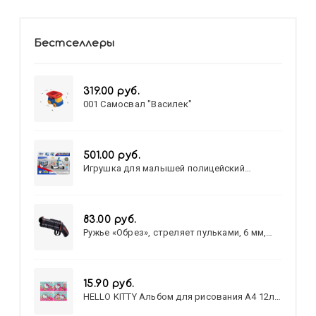
Бестселлеры
319.00 руб.
001 Самосвал "Василек"
501.00 руб.
Игрушка для малышей полицейский
патруль №777-49 на батарейках/звук,свет/
коробка/20,8*15,5*17,3
83.00 руб.
Ружье «Обрез», стреляет пульками, 6 мм,
МИКС
15.90 руб.
HELLO KITTY Альбом для рисования А4 12л.
HELLO KITTY-8 (12-3777) лён,