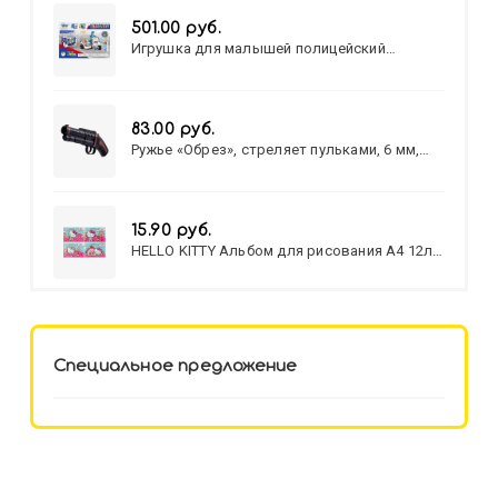
501.00 руб.
Игрушка для малышей полицейский
патруль №777-49 на батарейках/звук,свет/
коробка/20,8*15,5*17,3
83.00 руб.
Ружье «Обрез», стреляет пульками, 6 мм,
МИКС
15.90 руб.
HELLO KITTY Альбом для рисования А4 12л.
HELLO KITTY-8 (12-3777) лён,
целл.картон,офсет, скрепка
Специальное предложение