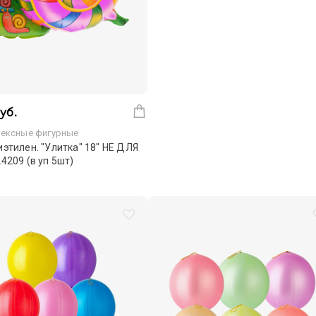
уб.
ексные фигурные
этилен. "Улитка" 18" НЕ ДЛЯ
4209 (в уп 5шт)