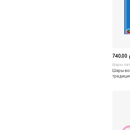
740.00 
Шары лат
Шары во
традици