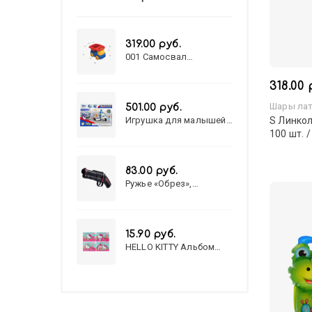
319.00 руб.
001 Самосвал
"Василек"
318.00 
Шары лат
501.00 руб.
Игрушка для малышей
S Линкол
полицейский патруль
100 шт. /
№777-49 на батарейках/
звук,свет/
коробка/20,8*15,5*17,3
83.00 руб.
Ружье «Обрез»,
стреляет пульками, 6
мм, МИКС
15.90 руб.
HELLO KITTY Альбом
для рисования А4 12л.
HELLO KITTY-8 (12-3777)
лён, целл.картон,офсет,
скрепка