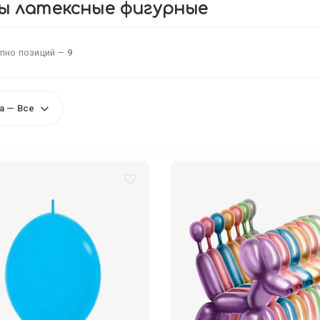
ы латексные фигурные
пно позиций —
9
а — Все