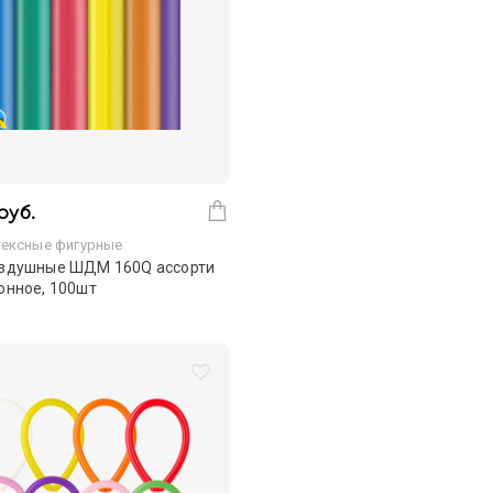
руб.
ексные фигурные
здушные ШДМ 160Q ассорти
онное, 100шт