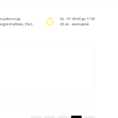
ород Вологда
Пн - Пт 09.00 до 17.30
андра Клубова, 25к5
сб, вс - выходной