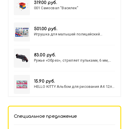
319.00 руб.
001 Самосвал "Василек"
501.00 руб.
Игрушка для малышей полицейский
патруль №777-49 на батарейках/звук,свет/
коробка/20,8*15,5*17,3
83.00 руб.
Ружье «Обрез», стреляет пульками, 6 мм,
МИКС
15.90 руб.
HELLO KITTY Альбом для рисования А4 12л.
HELLO KITTY-8 (12-3777) лён,
целл.картон,офсет, скрепка
Специальное предложение