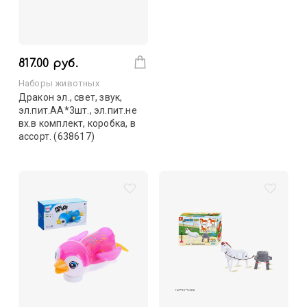
817.00 руб.
Наборы животных
Дракон эл., свет, звук,
эл.пит.АА*3шт., эл.пит.не
вх.в комплект, коробка, в
ассорт. (638617)