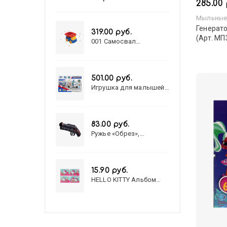
285.00 
Мыльные
Генерат
319.00 руб.
(Арт. МП
001 Самосвал
"Василек"
501.00 руб.
Игрушка для малышей
полицейский патруль
№777-49 на батарейках/
звук,свет/
коробка/20,8*15,5*17,3
83.00 руб.
Ружье «Обрез»,
стреляет пульками, 6
мм, МИКС
15.90 руб.
HELLO KITTY Альбом
для рисования А4 12л.
HELLO KITTY-8 (12-3777)
лён, целл.картон,офсет,
скрепка