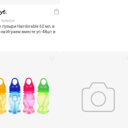
уб.
 пузыри
пузыри Hairdorable 60 мл, в
 см Играем вместе уп-48шт в