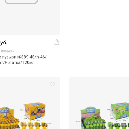
руб.
 пузыри
 пузыри №889-48/h-46/
шт/Рогатка/120мл