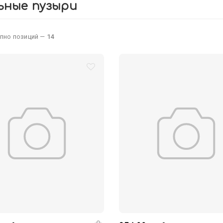
ьные пузыри
пно позиций —
14