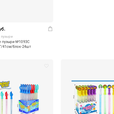
уб.
 пузыри
 пузыри №1093С
"/41см/блок-24шт