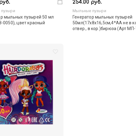
руб.
254.00 руб.
 пузыри
Мыльные пузыри
ор мыльных пузырей 50 мл
Генератор мыльных пузырей
З-0050), цвет красный
50мл(17х8х16,5см,4*АА не в ко
отвер., в кор.)бирюза (Арт МП