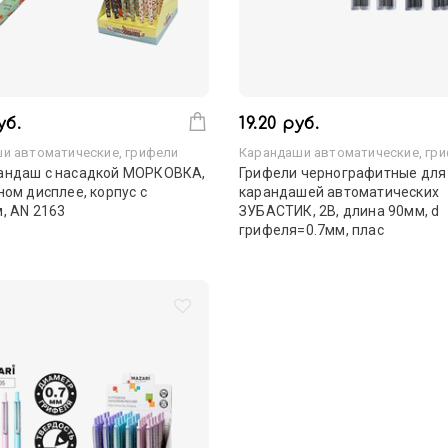
уб.
19.20 руб.
и автоматические, грифели
Карандаши автоматические, гр
андаш с насадкой МОРКОВКА,
Грифели чернографитные для
ном дисплее, корпус с
карандашей автоматических
, AN 2163
ЗУБАСТИК, 2B, длина 90мм, d
грифеля=0.7мм, плас