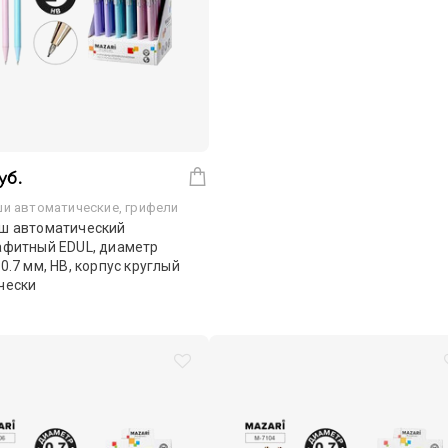
уб.
и автоматические, грифели
ш автоматический
афитный EDUL, диаметр
0.7 мм, НВ, корпус круглый
чески