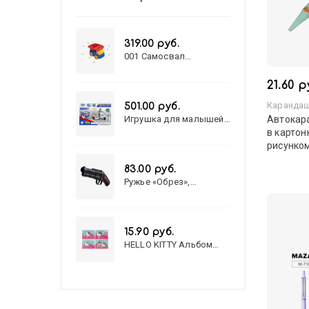
319.00 руб.
001 Самосвал
"Василек"
21.60 р
Карандаш
501.00 руб.
Игрушка для малышей
Автокар
полицейский патруль
в картон
№777-49 на батарейках/
рисунком
звук,свет/
коробка/20,8*15,5*17,3
83.00 руб.
Ружье «Обрез»,
стреляет пульками, 6
мм, МИКС
15.90 руб.
HELLO KITTY Альбом
для рисования А4 12л.
HELLO KITTY-8 (12-3777)
лён, целл.картон,офсет,
скрепка