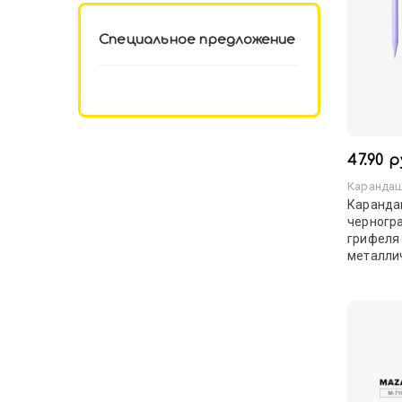
Специальное предложение
47.90 р
Карандаш
Каранда
черногр
грифеля 
металли