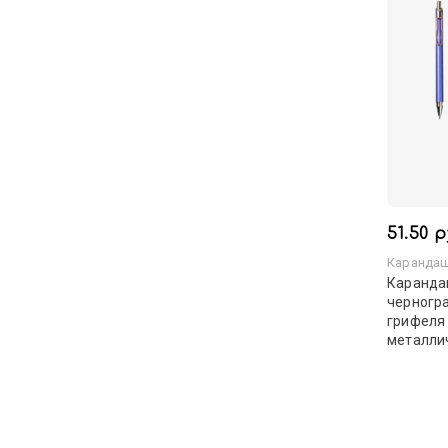
51.50 р
Карандаш
Каранда
черногр
грифеля 
металли