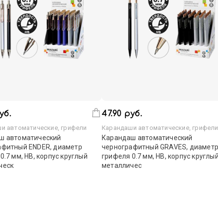
уб.
47.90 руб.
и автоматические, грифели
Карандаши автоматические, грифел
ш автоматический
Карандаш автоматический
афитный ENDER, диаметр
чернографитный GRAVES, диамет
0.7 мм, НВ, корпус круглый
грифеля 0.7 мм, НВ, корпус круглы
ческ
металличес