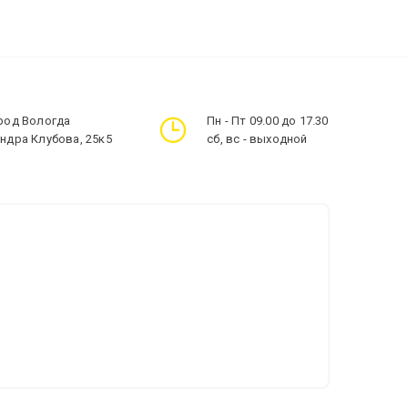
ород Вологда
Пн - Пт 09.00 до 17.30
андра Клубова, 25к5
сб, вс - выходной