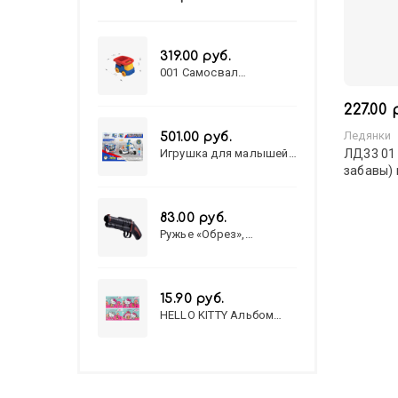
319.00 руб.
001 Самосвал
"Василек"
227.00 
Ледянки
501.00 руб.
Игрушка для малышей
ЛД33 01
полицейский патруль
забавы) 
№777-49 на батарейках/
звук,свет/
коробка/20,8*15,5*17,3
83.00 руб.
Ружье «Обрез»,
стреляет пульками, 6
мм, МИКС
15.90 руб.
HELLO KITTY Альбом
для рисования А4 12л.
HELLO KITTY-8 (12-3777)
лён, целл.картон,офсет,
скрепка