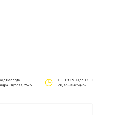
ород Вологда
Пн - Пт 09.00 до 17.30
андра Клубова, 25к5
сб, вс - выходной