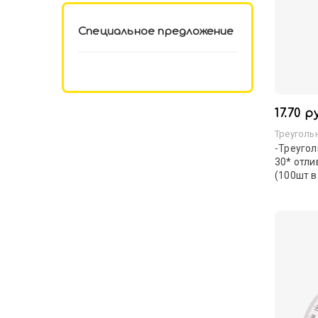
Специальное предложение
17.70 р
Треуголь
-Треугол
30* отли
(100шт 