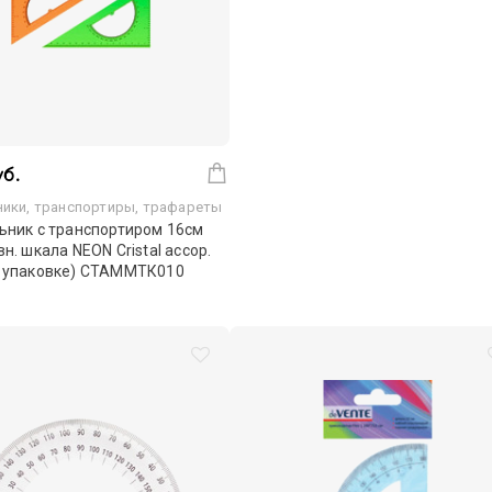
уб.
ники, транспортиры, трафареты
ьник с транспортиром 16см
вн. шкала NEON Cristal ассор.
в упаковке) СТАММТК010