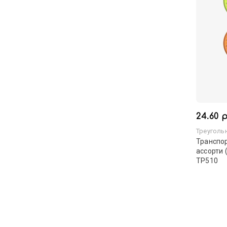
24.60 р
Треуголь
Транспор
ассорти 
ТР510