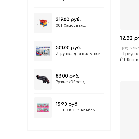
319.00 руб.
001 Самосвал
"Василек"
12.20 р
Треуголь
501.00 руб.
Игрушка для малышей
- Треуго
полицейский патруль
(100шт 
№777-49 на батарейках/
звук,свет/
коробка/20,8*15,5*17,3
83.00 руб.
Ружье «Обрез»,
стреляет пульками, 6
мм, МИКС
15.90 руб.
HELLO KITTY Альбом
для рисования А4 12л.
HELLO KITTY-8 (12-3777)
лён, целл.картон,офсет,
скрепка