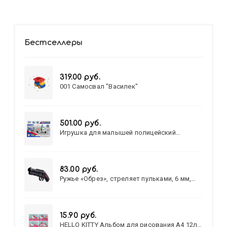
Бестселлеры
319.00 руб.
001 Самосвал "Василек"
501.00 руб.
Игрушка для малышей полицейский
патруль №777-49 на батарейках/звук,свет/
коробка/20,8*15,5*17,3
83.00 руб.
Ружье «Обрез», стреляет пульками, 6 мм,
МИКС
15.90 руб.
HELLO KITTY Альбом для рисования А4 12л.