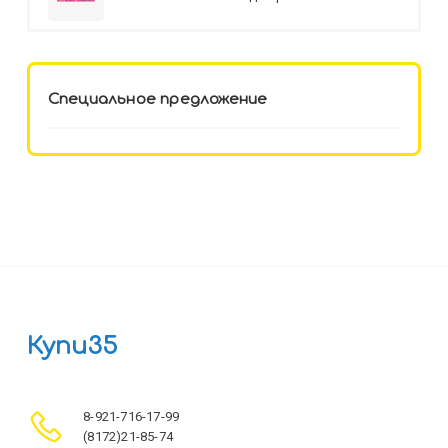
HELLO KITTY-8 (12-3777) лён,
целл.картон,офсет, скрепка
Специальное предложение
Купи35
8-921-716-17-99
(8172)21-85-74