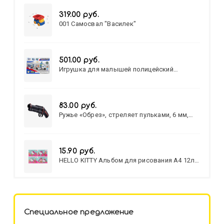
319.00 руб.
001 Самосвал "Василек"
501.00 руб.
Игрушка для малышей полицейский
патруль №777-49 на батарейках/звук,свет/
коробка/20,8*15,5*17,3
83.00 руб.
Ружье «Обрез», стреляет пульками, 6 мм,
МИКС
15.90 руб.
HELLO KITTY Альбом для рисования А4 12л.
HELLO KITTY-8 (12-3777) лён,
целл.картон,офсет, скрепка
Специальное предложение