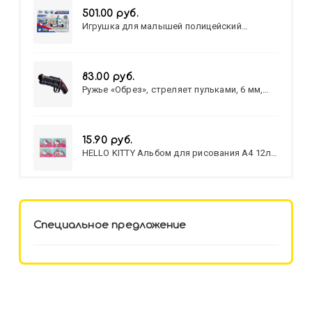
501.00 руб.
Игрушка для малышей полицейский
патруль №777-49 на батарейках/звук,свет/
коробка/20,8*15,5*17,3
83.00 руб.
Ружье «Обрез», стреляет пульками, 6 мм,
МИКС
15.90 руб.
HELLO KITTY Альбом для рисования А4 12л.
HELLO KITTY-8 (12-3777) лён,
целл.картон,офсет, скрепка
Специальное предложение