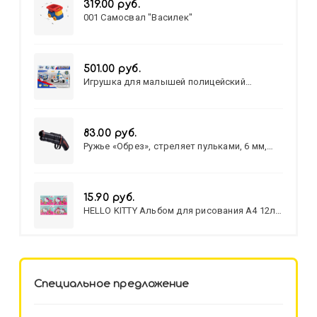
319.00 руб.
001 Самосвал "Василек"
501.00 руб.
Игрушка для малышей полицейский
патруль №777-49 на батарейках/звук,свет/
коробка/20,8*15,5*17,3
83.00 руб.
Ружье «Обрез», стреляет пульками, 6 мм,
МИКС
15.90 руб.
HELLO KITTY Альбом для рисования А4 12л.
HELLO KITTY-8 (12-3777) лён,
целл.картон,офсет, скрепка
Специальное предложение