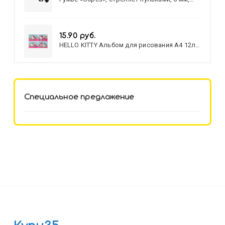
МИКС
15.90 руб.
HELLO KITTY Альбом для рисования А4 12л.
HELLO KITTY-8 (12-3777) лён,
целл.картон,офсет, скрепка
Специальное предложение