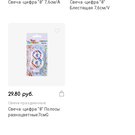
Свеча -цифра "8" 7,6см/A
Свеча -цифра "8"
Блестящая 7,6см/V
29.80 руб.
Свечи праздничные
Свеча -цифра "8" Полосы
разноцветные7смG