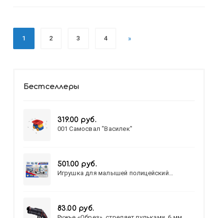
1
2
3
4
»
Бестселлеры
319.00 руб.
001 Самосвал "Василек"
501.00 руб.
Игрушка для малышей полицейский
патруль №777-49 на батарейках/звук,свет/
коробка/20,8*15,5*17,3
83.00 руб.
Ружье «Обрез», стреляет пульками, 6 мм,