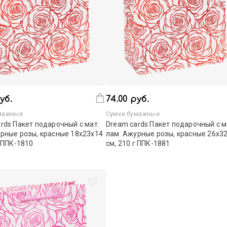
уб.
74.00 руб.
мажные
Сумки бумажные
rds Пакет подарочный с мат.
Dream cards Пакет подарочный с м
рные розы, красные 18х23х14
лам. Ажурные розы, красные 26х3
г ППК-1810
см, 210 г ППК-1881