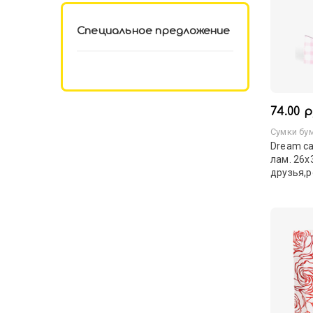
Специальное предложение
74.00 р
Сумки бу
Dream ca
лам. 26х
друзья,р