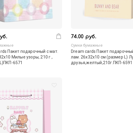
уб.
74.00 руб.
мажные
Сумки бумажные
rds Пакет подарочный с мат.
Dream cards Пакет подарочный
32х10 Милые узоры, 210 г ,
лам. 26х32х10 см (размер L) 
 L)ПКП-6571
друзья,желтый,210г.ПКП-6591