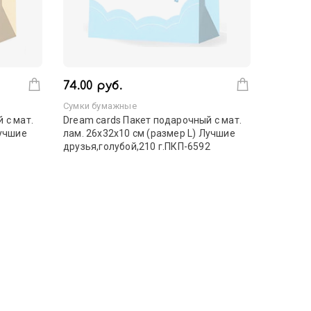
74.00 руб.
Сумки бумажные
 с мат.
Dream cards Пакет подарочный с мат.
Лучшие
лам. 26х32х10 см (размер L) Лучшие
друзья,голубой,210 г.ПКП-6592