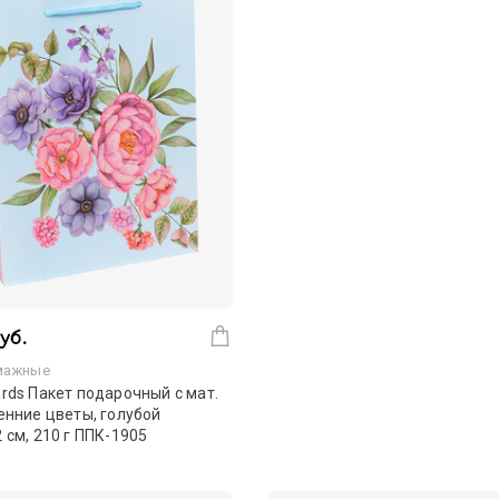
уб.
мажные
rds Пакет подарочный с мат.
енние цветы, голубой
 см, 210 г ППК-1905