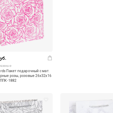
уб.
мажные
rds Пакет подарочный с мат.
рные розы, розовые 26х32х16
г ППК-1882