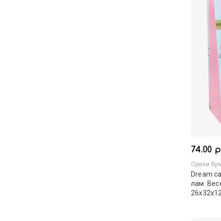
74.00 р
Сумки бу
Dream ca
лам. Вес
26х32х12