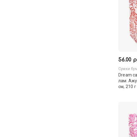
56.00 р
Сумки бу
Dream ca
лам. Ажу
см, 210 