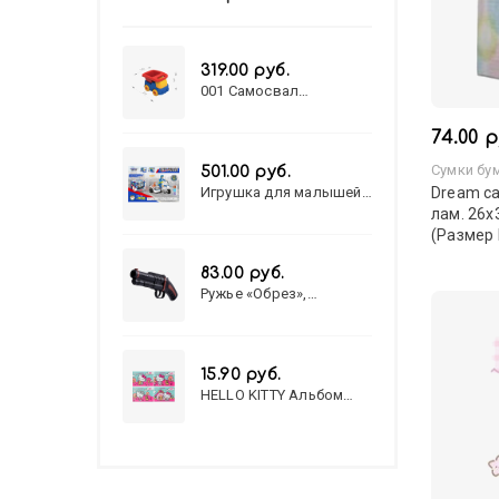
319.00 руб.
001 Самосвал
"Василек"
74.00 р
Сумки бу
501.00 руб.
Игрушка для малышей
Dream ca
полицейский патруль
лам. 26х
№777-49 на батарейках/
(Размер
звук,свет/
коробка/20,8*15,5*17,3
83.00 руб.
Ружье «Обрез»,
стреляет пульками, 6
мм, МИКС
15.90 руб.
HELLO KITTY Альбом
для рисования А4 12л.
HELLO KITTY-8 (12-3777)
лён, целл.картон,офсет,
скрепка