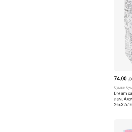
74.00 р
Сумки бу
Dream ca
лам. Аж
26х32х16