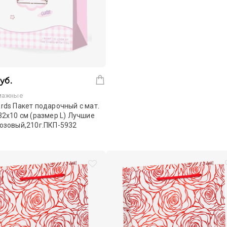
уб.
мажные
rds Пакет подарочный с мат.
32х10 см (размер L) Лучшие
озовый,210г.ПКП-5932