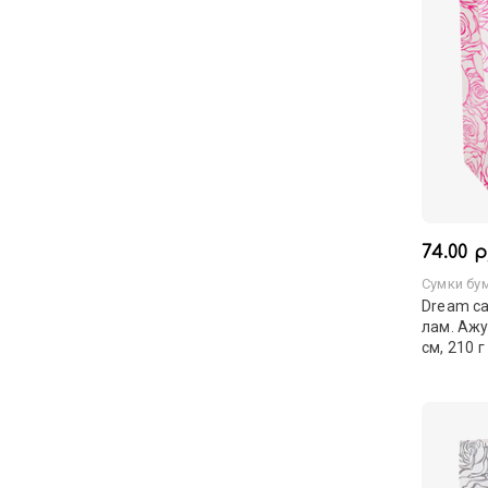
74.00 р
Сумки бу
Dream ca
лам. Ажу
см, 210 