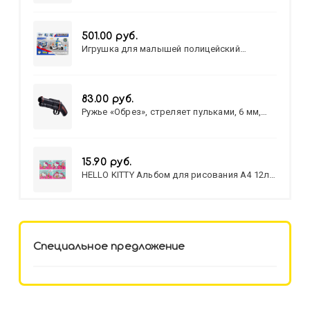
501.00 руб.
Игрушка для малышей полицейский
патруль №777-49 на батарейках/звук,свет/
коробка/20,8*15,5*17,3
83.00 руб.
Ружье «Обрез», стреляет пульками, 6 мм,
МИКС
15.90 руб.
HELLO KITTY Альбом для рисования А4 12л.
HELLO KITTY-8 (12-3777) лён,
целл.картон,офсет, скрепка
Специальное предложение