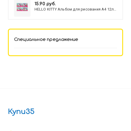
15.90 руб.
HELLO KITTY Альбом для рисования А4 12л.
HELLO KITTY-8 (12-3777) лён,
целл.картон,офсет, скрепка
Специальное предложение
Купи35