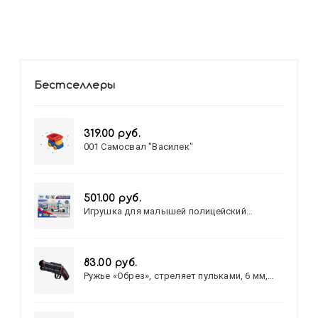
Бестселлеры
319.00 руб.
001 Самосвал "Василек"
501.00 руб.
Игрушка для малышей полицейский
патруль №777-49 на батарейках/звук,свет/
коробка/20,8*15,5*17,3
83.00 руб.
Ружье «Обрез», стреляет пульками, 6 мм,
МИКС