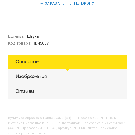
— ЗАКАЗАТЬ ПО ТЕЛЕФОНУ
Единица:
Штука
Код товара:
ID45007
Описание
Изображения
Отзывы
Купить
Раскраска с наклейками (А4) РН Профессии РН-1146
в
интернет-магазине kupi35.ru с доставкой. Раскраска с наклейками
(А4) РН Профессии РН-1146, артикул РН-1146: читать описание,
характеристики, фото