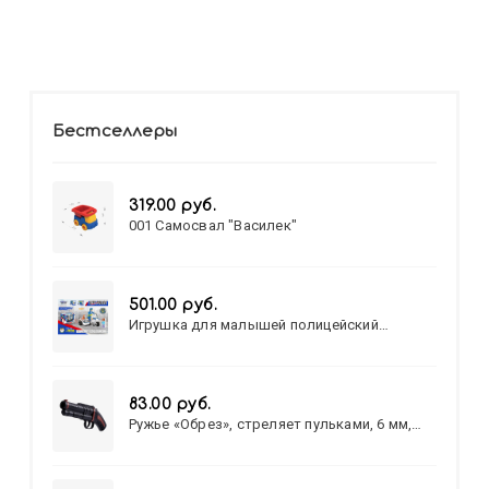
Бестселлеры
319.00 руб.
001 Самосвал "Василек"
501.00 руб.
Игрушка для малышей полицейский
патруль №777-49 на батарейках/звук,свет/
коробка/20,8*15,5*17,3
83.00 руб.
Ружье «Обрез», стреляет пульками, 6 мм,
МИКС