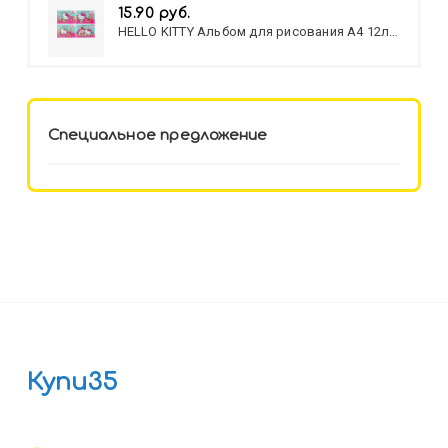
15.90 руб.
HELLO KITTY Альбом для рисования А4 12л.
HELLO KITTY-8 (12-3777) лён,
целл.картон,офсет, скрепка
Специальное предложение
Купи35