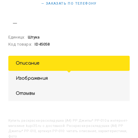
— ЗАКАЗАТЬ ПО ТЕЛЕФОНУ
Единица:
Штука
Код товара:
ID45058
Описание
Изображения
Отзывы
Купить
Раскраска-раскладушка (А4) РР Джипы* РР-010
в интернет-
магазине kupi35.ru с доставкой. Раскраска-раскладушка (А4) РР
Джипы* РР-010, артикул РР-010: читать описание, характеристики,
фото