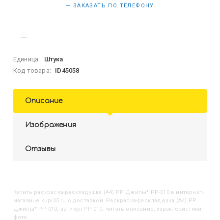
— ЗАКАЗАТЬ ПО ТЕЛЕФОНУ
Единица:
Штука
Код товара:
ID45058
Описание
Изображения
Отзывы
Купить
Раскраска-раскладушка (А4) РР Джипы* РР-010
в интернет-
магазине kupi35.ru с доставкой. Раскраска-раскладушка (А4) РР
Джипы* РР-010, артикул РР-010: читать описание, характеристики,
фото