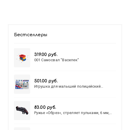
Бестселлеры
319.00 руб.
001 Самосвал "Василек"
501.00 руб.
Игрушка для малышей полицейский
патруль №777-49 на батарейках/звук,свет/
коробка/20,8*15,5*17,3
83.00 руб.
Ружье «Обрез», стреляет пульками, 6 мм,
МИКС