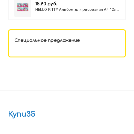
15.90 руб.
HELLO KITTY Альбом для рисования А4 12л.
HELLO KITTY-8 (12-3777) лён,
целл.картон,офсет, скрепка
Специальное предложение
Купи35