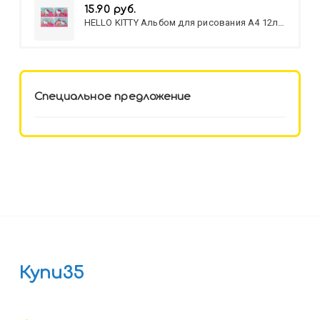
15.90 руб.
HELLO KITTY Альбом для рисования А4 12л.
HELLO KITTY-8 (12-3777) лён,
целл.картон,офсет, скрепка
Специальное предложение
Купи35