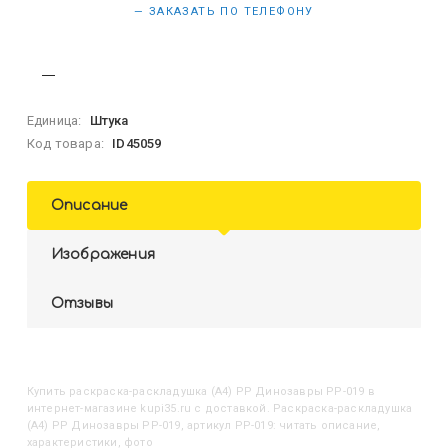
— ЗАКАЗАТЬ ПО ТЕЛЕФОНУ
Единица:
Штука
Код товара:
ID45059
Описание
Изображения
Отзывы
Купить
Раскраска-раскладушка (А4) РР Динозавры РР-019
в
интернет-магазине kupi35.ru с доставкой. Раскраска-раскладушка
(А4) РР Динозавры РР-019, артикул РР-019: читать описание,
характеристики, фото