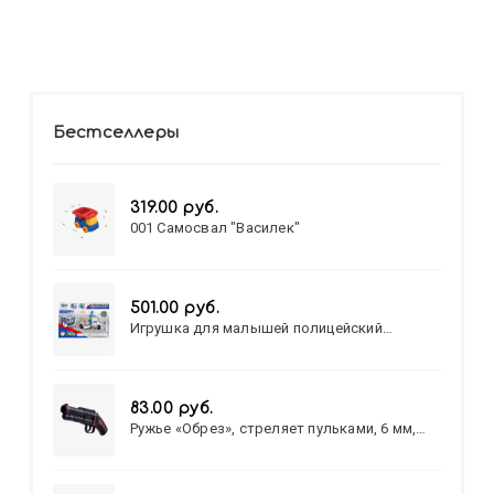
Бестселлеры
319.00 руб.
001 Самосвал "Василек"
501.00 руб.
Игрушка для малышей полицейский
патруль №777-49 на батарейках/звук,свет/
коробка/20,8*15,5*17,3
83.00 руб.
Ружье «Обрез», стреляет пульками, 6 мм,
МИКС