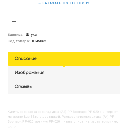
— ЗАКАЗАТЬ ПО ТЕЛЕФОНУ
Единица:
Штука
Код товара:
ID45062
Описание
Изображения
Отзывы
Купить
Раскраска-раскладушка (А4) РР Зоопарк РР-020
в интернет-
магазине kupi35.ru с доставкой. Раскраска-раскладушка (А4) РР
Зоопарк РР-020, артикул РР-020: читать описание, характеристики,
фото