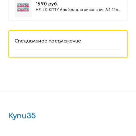
15.90 руб.
HELLO KITTY Альбом для рисования А4 12л.
HELLO KITTY-8 (12-3777) лён,
целл.картон,офсет, скрепка
Специальное предложение
Купи35