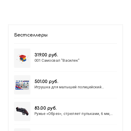
Бестселлеры
319.00 руб.
001 Самосвал "Василек"
501.00 руб.
Игрушка для малышей полицейский
патруль №777-49 на батарейках/звук,свет/
коробка/20,8*15,5*17,3
83.00 руб.
Ружье «Обрез», стреляет пульками, 6 мм,
МИКС