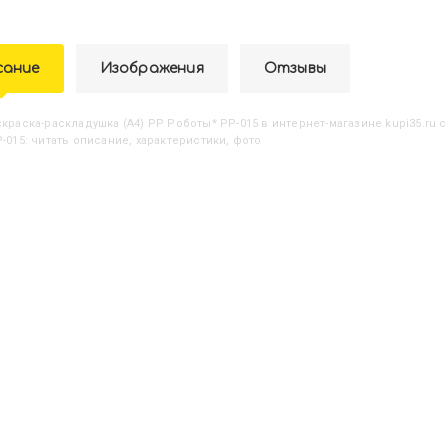
сание
Изображения
Отзывы
аскраска-раскладушка (А4) РР Роботы* РР-015
в интернет-магазине kupi35.ru 
-015: читать описание, характеристики, фото