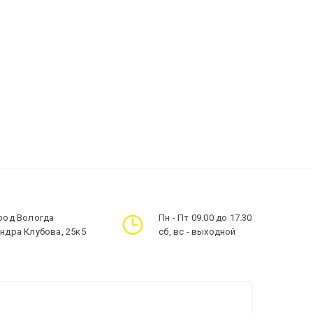
ород Вологда
Пн - Пт 09.00 до 17.30
андра Клубова, 25к5
сб, вс - выходной