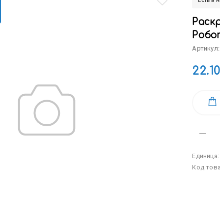
Есть в 
Раскр
Робо
Артикул:
22.1
Единица
Код тов