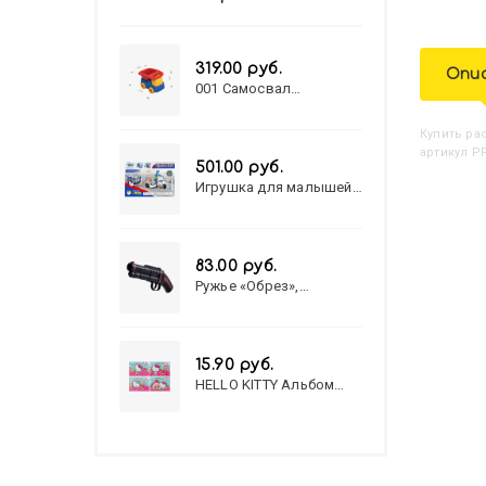
319.00 руб.
Опи
001 Самосвал
"Василек"
Купить
Р
артикул РР
501.00 руб.
Игрушка для малышей
полицейский патруль
№777-49 на батарейках/
звук,свет/
коробка/20,8*15,5*17,3
83.00 руб.
Ружье «Обрез»,
стреляет пульками, 6
мм, МИКС
15.90 руб.
HELLO KITTY Альбом
для рисования А4 12л.
HELLO KITTY-8 (12-3777)
лён, целл.картон,офсет,
скрепка