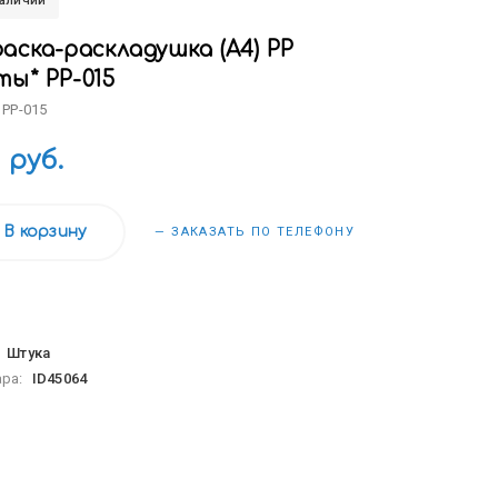
наличии
аска-раскладушка (А4) РР
ты* РР-015
 РР-015
0 руб.
В корзину
— ЗАКАЗАТЬ ПО ТЕЛЕФОНУ
:
Штука
ара:
ID45064