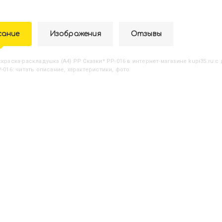
сание
Изображения
Отзывы
аскраска-раскладушка (А4) РР Сказки* РР-016
в интернет-магазине kupi35.ru с
-016: читать описание, характеристики, фото