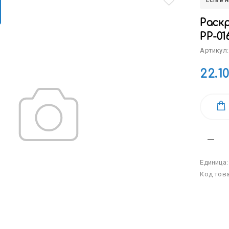
Есть в 
Раскр
РР-01
Артикул:
22.1
Единица
Код тов