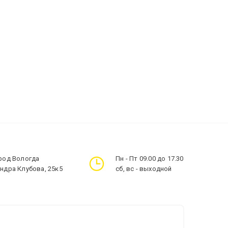
ород Вологда
Пн - Пт 09.00 до 17.30
андра Клубова, 25к5
сб, вс - выходной