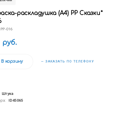
наличии
аска-раскладушка (А4) РР Сказки*
6
 РР-016
0 руб.
В корзину
— ЗАКАЗАТЬ ПО ТЕЛЕФОНУ
:
Штука
ара:
ID45065