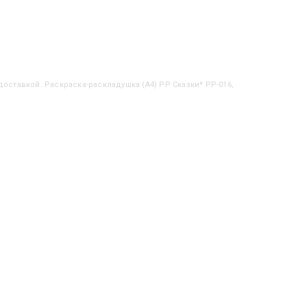
 доставкой. Раскраска-раскладушка (А4) РР Сказки* РР-016,