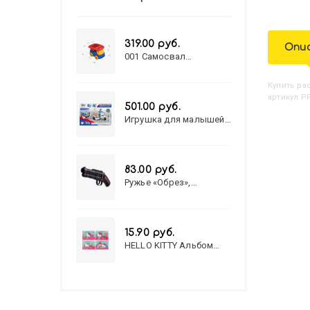
319.00 руб.
Опи
001 Самосвал
"Василек"
Купить
Р
артикул РР
501.00 руб.
Игрушка для малышей
полицейский патруль
№777-49 на батарейках/
звук,свет/
коробка/20,8*15,5*17,3
83.00 руб.
Ружье «Обрез»,
стреляет пульками, 6
мм, МИКС
15.90 руб.
HELLO KITTY Альбом
для рисования А4 12л.
HELLO KITTY-8 (12-3777)
лён, целл.картон,офсет,
скрепка