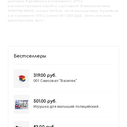
выкладка, 8 дизайнов в ассортименте, ОПП-у
в интернет-магазине kupi35.ru с доставкой. Алмазная мозаика
ЗЕФИРКИ МИНИ, основа 14х18 см, частичная выкладка, 8 дизайнов
в ассортименте, ОПП-у, артикул M-12203 ДмД: читать описание,
характеристики, фото
Бестселлеры
319.00 руб.
001 Самосвал "Василек"
501.00 руб.
Игрушка для малышей полицейский
патруль №777-49 на батарейках/звук,свет/
коробка/20,8*15,5*17,3