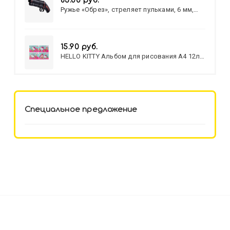
83.00 руб.
Ружье «Обрез», стреляет пульками, 6 мм,
МИКС
15.90 руб.
HELLO KITTY Альбом для рисования А4 12л.
HELLO KITTY-8 (12-3777) лён,
целл.картон,офсет, скрепка
Специальное предложение