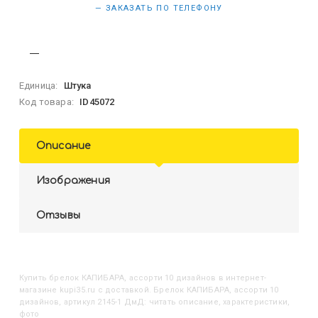
— ЗАКАЗАТЬ ПО ТЕЛЕФОНУ
Единица:
Штука
Код товара:
ID45072
Описание
Изображения
Отзывы
Купить
Брелок КАПИБАРА, ассорти 10 дизайнов
в интернет-
магазине kupi35.ru с доставкой. Брелок КАПИБАРА, ассорти 10
дизайнов, артикул 2145-1 ДмД: читать описание, характеристики,
фото