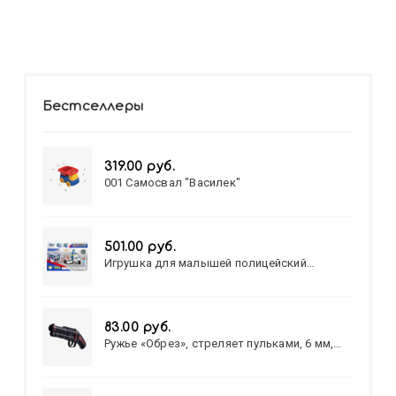
Бестселлеры
319.00 руб.
001 Самосвал "Василек"
501.00 руб.
Игрушка для малышей полицейский
патруль №777-49 на батарейках/звук,свет/
коробка/20,8*15,5*17,3
83.00 руб.
Ружье «Обрез», стреляет пульками, 6 мм,
МИКС