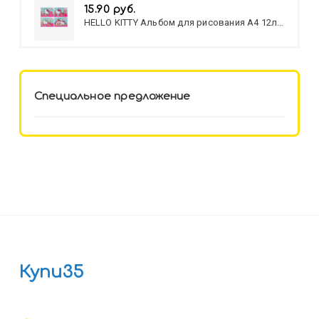
15.90 руб.
HELLO KITTY Альбом для рисования А4 12л.
HELLO KITTY-8 (12-3777) лён,
целл.картон,офсет, скрепка
Специальное предложение
Купи35