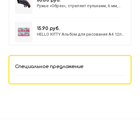
83.00 руб.
Ружье «Обрез», стреляет пульками, 6 мм,
МИКС
15.90 руб.
HELLO KITTY Альбом для рисования А4 12л.
HELLO KITTY-8 (12-3777) лён,
целл.картон,офсет, скрепка
Специальное предложение