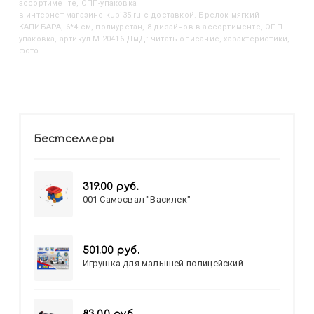
ассортименте, ОПП-упаковка
в интернет-магазине kupi35.ru с доставкой. Брелок мягкий
КАПИБАРА, 6*4 см, полиуретан, 8 дизайнов в ассортименте, ОПП-
упаковка, артикул M-20416 ДмД: читать описание, характеристики,
фото
Бестселлеры
319.00 руб.
001 Самосвал "Василек"
501.00 руб.
Игрушка для малышей полицейский
патруль №777-49 на батарейках/звук,свет/
коробка/20,8*15,5*17,3