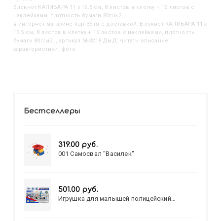
Блокнот КАПИБАРА 11 х 16.5 см, 8 листов в клетку + 16 листов с
наклейками, плотность бумаги 80г/м2,
в интернет-магазине kupi35.ru с доставкой. Блокнот КАПИБАРА 11 х
16.5 см, 8 листов в клетку + 16 листов с наклейками, плотность
бумаги 80г/м2, , артикул M-3218 ДмД: читать описание,
характеристики, фото
Бестселлеры
319.00 руб.
001 Самосвал "Василек"
501.00 руб.
Игрушка для малышей полицейский
патруль №777-49 на батарейках/звук,свет/
коробка/20,8*15,5*17,3