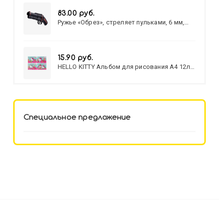
83.00 руб.
Ружье «Обрез», стреляет пульками, 6 мм,
МИКС
15.90 руб.
HELLO KITTY Альбом для рисования А4 12л.
HELLO KITTY-8 (12-3777) лён,
целл.картон,офсет, скрепка
Специальное предложение