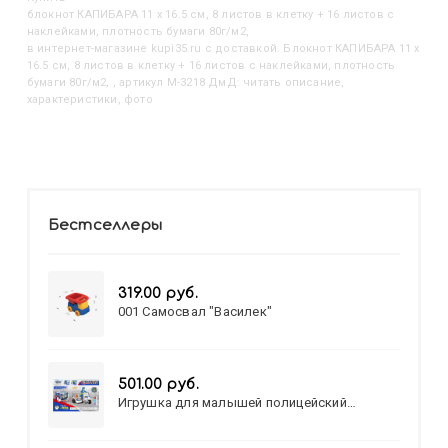
Блокнот КАПИБАРА 11 х 16.5 см, 8 листов в клетку + 16 листов с
наклейками, плотность бумаги 80г/м2,
в интернет-магазине kupi35.ru с доставкой. Блокнот КАПИБАРА 11 х
16.5 см, 8 листов в клетку + 16 листов с наклейками, плотность
бумаги 80г/м2, , артикул M-3218 ДмД: читать описание,
характеристики, фото
Бестселлеры
319.00 руб.
001 Самосвал "Василек"
501.00 руб.
Игрушка для малышей полицейский
патруль №777-49 на батарейках/звук,свет/
коробка/20,8*15,5*17,3