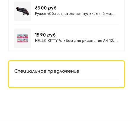
83.00 руб.
Ружье «Обрез», стреляет пульками, 6 мм,
МИКС
15.90 руб.
HELLO KITTY Альбом для рисования А4 12л.
HELLO KITTY-8 (12-3777) лён,
целл.картон,офсет, скрепка
Специальное предложение