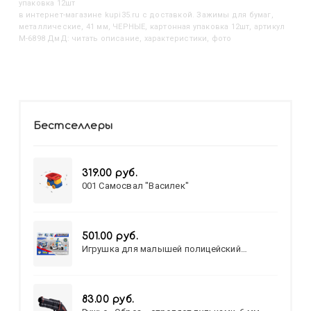
упаковка 12шт
в интернет-магазине kupi35.ru с доставкой. Зажимы для бумаг,
металлические, 41 мм, ЧЕРНЫЕ, картонная упаковка 12шт, артикул
M-6898 ДмД: читать описание, характеристики, фото
Бестселлеры
319.00 руб.
001 Самосвал "Василек"
501.00 руб.
Игрушка для малышей полицейский
патруль №777-49 на батарейках/звук,свет/
коробка/20,8*15,5*17,3
83.00 руб.