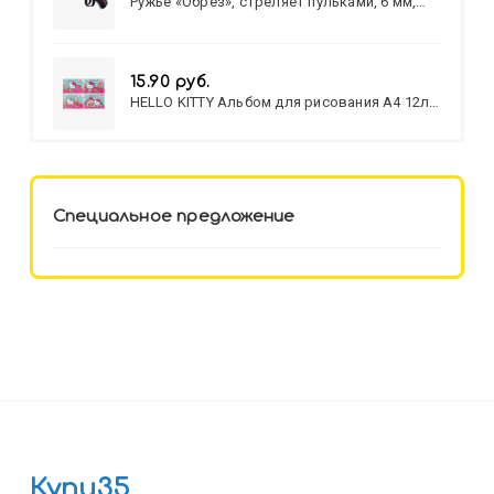
Ружье «Обрез», стреляет пульками, 6 мм,
МИКС
15.90 руб.
HELLO KITTY Альбом для рисования А4 12л.
HELLO KITTY-8 (12-3777) лён,
целл.картон,офсет, скрепка
Специальное предложение
Купи35