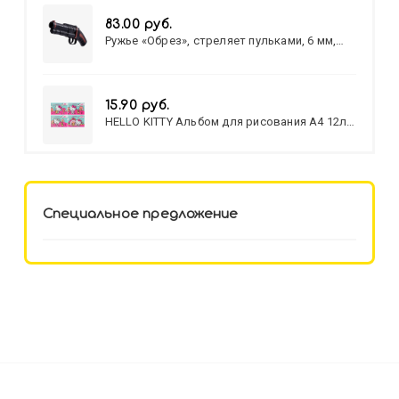
83.00 руб.
Ружье «Обрез», стреляет пульками, 6 мм,
МИКС
15.90 руб.
HELLO KITTY Альбом для рисования А4 12л.
HELLO KITTY-8 (12-3777) лён,
целл.картон,офсет, скрепка
Специальное предложение