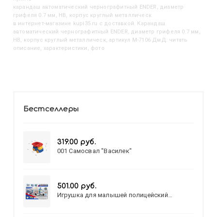
Карандаш автоматический чернографитный ENDER, диаметр
грифеля 0.7 мм, НВ, корпус круглый металлическ
в интернет-магазине kupi35.ru с доставкой. Карандаш
автоматический чернографитный ENDER, диаметр грифеля 0.7 мм,
НВ, корпус круглый металлическ, артикул M-7106 ДмД: читать
описание, характеристики, фото
Бестселлеры
319.00 руб.
001 Самосвал "Василек"
501.00 руб.
Игрушка для малышей полицейский
патруль №777-49 на батарейках/звук,свет/
коробка/20,8*15,5*17,3