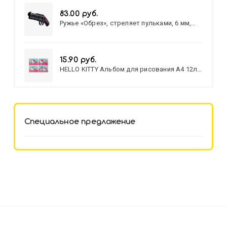
83.00 руб.
Ружье «Обрез», стреляет пульками, 6 мм,
МИКС
15.90 руб.
HELLO KITTY Альбом для рисования А4 12л.
HELLO KITTY-8 (12-3777) лён,
целл.картон,офсет, скрепка
Специальное предложение