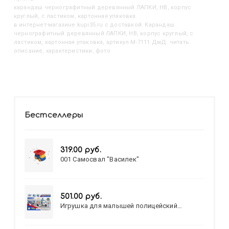
Карандаш чернографитный деревянный ЛАПКИ, HВ, корпус
круглый, с ластиком, картонная упаковка
в интернет-магазине kupi35.ru с доставкой. Карандаш
чернографитный деревянный ЛАПКИ, HВ, корпус круглый, с
ластиком, картонная упаковка, артикул M-7111 ДмД: читать
описание, характеристики, фото
Бестселлеры
319.00 руб.
001 Самосвал "Василек"
501.00 руб.
Игрушка для малышей полицейский
патруль №777-49 на батарейках/звук,свет/
коробка/20,8*15,5*17,3