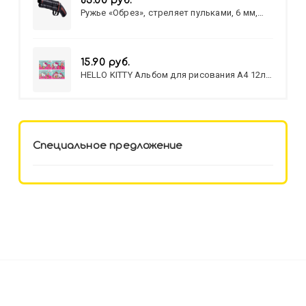
83.00 руб.
Ружье «Обрез», стреляет пульками, 6 мм,
МИКС
15.90 руб.
HELLO KITTY Альбом для рисования А4 12л.
HELLO KITTY-8 (12-3777) лён,
целл.картон,офсет, скрепка
Специальное предложение