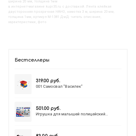
ширина 20 мм, толщина 1мм
в интернет-магазине kupi35.ru с доставкой. Лента клейкая
двусторонняя прозрачная НАНО, намотка 3 м, ширина 20 мм,
толщина 1мм, артикул M-1381 ДмД: читать описание,
характеристики, фото
Бестселлеры
319.00 руб.
001 Самосвал "Василек"
501.00 руб.
Игрушка для малышей полицейский
патруль №777-49 на батарейках/звук,свет/
коробка/20,8*15,5*17,3